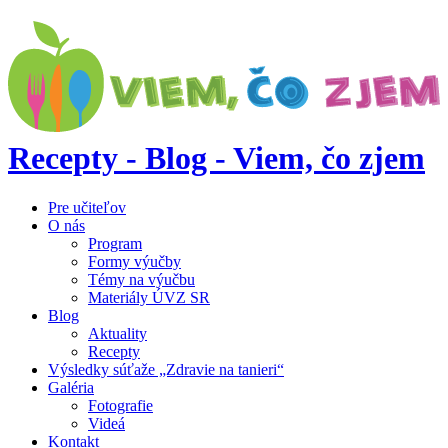
Recepty - Blog - Viem, čo zjem
Pre učiteľov
O nás
Program
Formy výučby
Témy na výučbu
Materiály ÚVZ SR
Blog
Aktuality
Recepty
Výsledky súťaže „Zdravie na tanieri“
Galéria
Fotografie
Videá
Kontakt