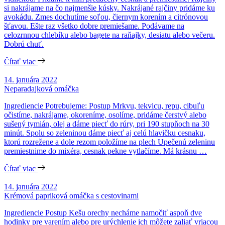
si nakrájame na čo najmenšie kúsky. Nakrájané rajčiny pridáme ku
avokádu. Zmes dochutíme soľou, čiernym korením a citrónovou
šťavou. Ešte raz všetko dobre premiešame. Podávame na
celozrnnou chlebíku alebo bagete na raňajky, desiatu alebo večeru.
Dobrú chuť.
Čítať viac
14. januára 2022
Neparadajková omáčka
Ingrediencie Potrebujeme: Postup Mrkvu, tekvicu, repu, cibuľu
očistíme, nakrájame, okoreníme, osolíme, pridáme čerstvý alebo
sušený tymián, olej a dáme piecť do rúry, pri 190 stupňoch na 30
minút. Spolu so zeleninou dáme piecť aj celú hlavičku cesnaku,
ktorú rozrežene a dole rezom položíme na plech Upečenú zeleninu
premiestnime do mixéra, cesnak pekne vytlačíme. Má krásnu …
Čítať viac
14. januára 2022
Krémová papriková omáčka s cestovinami
Ingrediencie Postup Kešu orechy necháme namočiť aspoň dve
hodinky pre varením alebo pre urýchlenie ich môžete zaliať vriacou