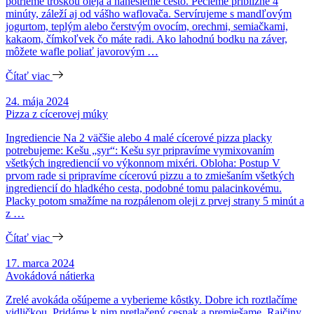
potrieme troškou oleja a nanesieme cesto. Pečieme približne 4
minúty, záleží aj od vášho waflovača. Servírujeme s mandľovým
jogurtom, teplým alebo čerstvým ovocím, orechmi, semiačkami,
kakaom, čímkoľvek čo máte radi. Ako lahodnú bodku na záver,
môžete wafle poliať javorovým …
Čítať viac
24. mája 2024
Pizza z cícerovej múky
Ingrediencie Na 2 väčšie alebo 4 malé cícerové pizza placky
potrebujeme: Kešu „syr“: Kešu syr pripravíme vymixovaním
všetkých ingrediencií vo výkonnom mixéri. Obloha: Postup V
prvom rade si pripravíme cícerovú pizzu a to zmiešaním všetkých
ingrediencií do hladkého cesta, podobné tomu palacinkovému.
Placky potom smažíme na rozpálenom oleji z prvej strany 5 minút a
z …
Čítať viac
17. marca 2024
Avokádová nátierka
Zrelé avokáda ošúpeme a vyberieme kôstky. Dobre ich roztlačíme
vidličkou. Pridáme k nim pretlačený cesnak a premiešame. Rajčiny