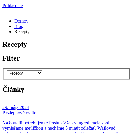
Prihlásenie
Domov
Blog
Recepty
Recepty
Filter
Články
29. mája 2024
Bezlepkové wafle
Na 8 waflí potrebujeme: Postup Všetky ingrediencie spolu
vymiešame metličkou a necháme 5 minút odležať. Waflovač