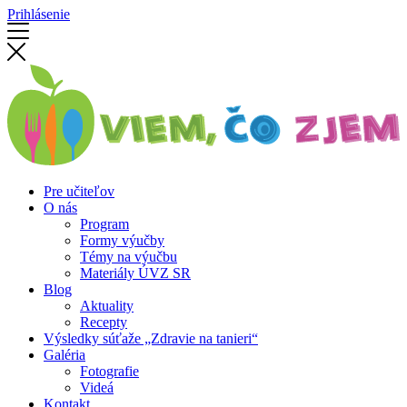
Prihlásenie
Pre učiteľov
O nás
Program
Formy výučby
Témy na výučbu
Materiály ÚVZ SR
Blog
Aktuality
Recepty
Výsledky súťaže „Zdravie na tanieri“
Galéria
Fotografie
Videá
Kontakt