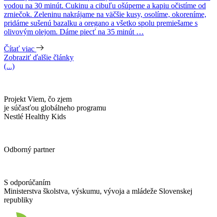
vodou na 30 minút. Cukinu a cibuľu ošúpeme a kapiu očistíme od
zrniečok. Zeleninu nakrájame na väčšie kusy, osolíme, okoreníme,
pridáme sušenú bazalku a oregano a všetko spolu premiešame s
olivovým olejom. Dáme piecť na 35 minút …
Čítať viac
Zobraziť ďalšie články
(...)
Projekt Viem, čo zjem
je súčasťou globálneho programu
Nestlé Healthy Kids
Odborný partner
S odporúčaním
Ministerstva školstva, výskumu, vývoja a mládeže Slovenskej
republiky