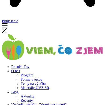
Prihlásenie
Pre učiteľov
O nás
Program
Formy výučby
Témy na výučbu
Materiály ÚVZ SR
Blog
Aktuality
Recepty
Výsledky súťaže „Zdravie na tanieri“