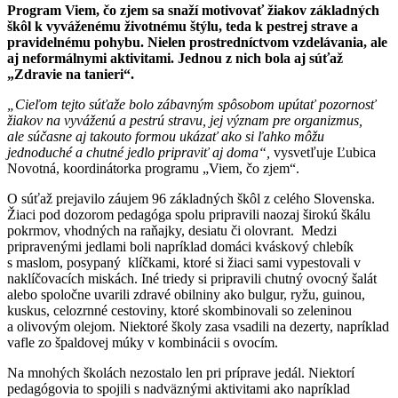
Program Viem, čo zjem sa snaží motivovať žiakov základných
škôl k vyváženému životnému štýlu, teda k pestrej strave a
pravidelnému pohybu. Nielen prostredníctvom vzdelávania, ale
aj neformálnymi aktivitami. Jednou z nich bola aj súťaž
„Zdravie na tanieri“.
„Cieľom tejto súťaže bolo zábavným spôsobom upútať pozornosť
žiakov na vyváženú a pestrú stravu, jej význam pre organizmus,
ale súčasne aj takouto formou ukázať ako si ľahko môžu
jednoduché a chutné jedlo pripraviť aj doma“,
vysvetľuje Ľubica
Novotná, koordinátorka programu „Viem, čo zjem“.
O súťaž prejavilo záujem 96 základných škôl z celého Slovenska.
Žiaci pod dozorom pedagóga spolu pripravili naozaj širokú škálu
pokrmov, vhodných na raňajky, desiatu či olovrant. Medzi
pripravenými jedlami boli napríklad domáci kváskový chlebík
s maslom, posypaný klíčkami, ktoré si žiaci sami vypestovali v
naklíčovacích miskách. Iné triedy si pripravili chutný ovocný šalát
alebo spoločne uvarili zdravé obilniny ako bulgur, ryžu, guinou,
kuskus, celozrnné cestoviny, ktoré skombinovali so zeleninou
a olivovým olejom. Niektoré školy zasa vsadili na dezerty, napríklad
vafle zo špaldovej múky v kombinácii s ovocím.
Na mnohých školách nezostalo len pri príprave jedál. Niektorí
pedagógovia to spojili s nadväznými aktivitami ako napríklad