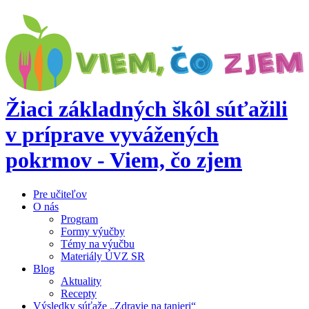
Žiaci základných škôl súťažili
v príprave vyvážených
pokrmov - Viem, čo zjem
Pre učiteľov
O nás
Program
Formy výučby
Témy na výučbu
Materiály ÚVZ SR
Blog
Aktuality
Recepty
Výsledky súťaže „Zdravie na tanieri“