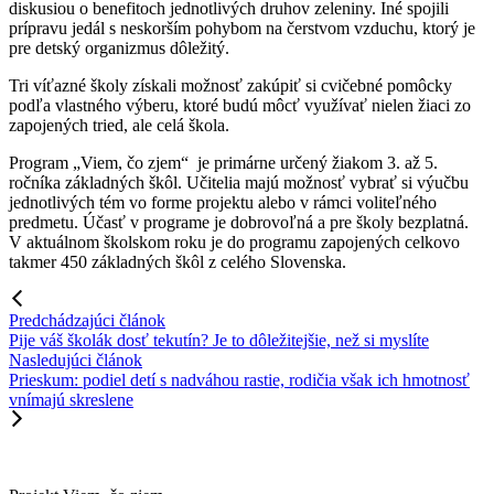
diskusiou o benefitoch jednotlivých druhov zeleniny. Iné spojili
prípravu jedál s neskorším pohybom na čerstvom vzduchu, ktorý je
pre detský organizmus dôležitý.
Tri víťazné školy získali možnosť zakúpiť si cvičebné pomôcky
podľa vlastného výberu, ktoré budú môcť využívať nielen žiaci zo
zapojených tried, ale celá škola.
Program „Viem, čo zjem“ je primárne určený žiakom 3. až 5.
ročníka základných škôl. Učitelia majú možnosť vybrať si výučbu
jednotlivých tém vo forme projektu alebo v rámci voliteľného
predmetu. Účasť v programe je dobrovoľná a pre školy bezplatná.
V aktuálnom školskom roku je do programu zapojených celkovo
takmer 450 základných škôl z celého Slovenska.
Predchádzajúci článok
Pije váš školák dosť tekutín? Je to dôležitejšie, než si myslíte
Nasledujúci článok
Prieskum: podiel detí s nadváhou rastie, rodičia však ich hmotnosť
vnímajú skreslene