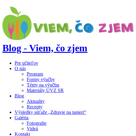
Blog - Viem, čo zjem
Pre učiteľov
O nás
Program
Formy výučby
Témy na výučbu
Materiály ÚVZ SR
Blog
Aktuality
Recepty
Výsledky súťaže „Zdravie na tanieri“
Galéria
Fotografie
Videá
Kontakt