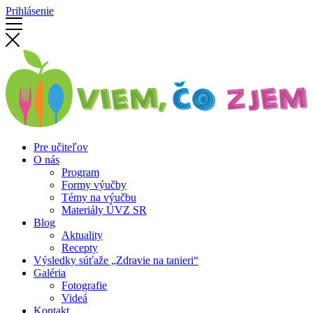
Prihlásenie
Pre učiteľov
O nás
Program
Formy výučby
Témy na výučbu
Materiály ÚVZ SR
Blog
Aktuality
Recepty
Výsledky súťaže „Zdravie na tanieri“
Galéria
Fotografie
Videá
Kontakt